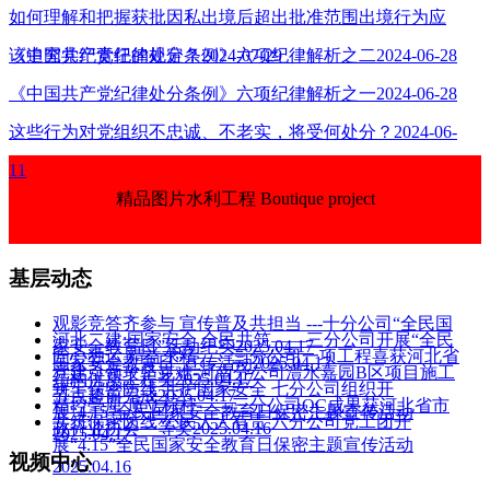
如何理解和把握获批因私出境后超出批准范围出境行为应
该追究党纪责任的规定？2024-07-29
《中国共产党纪律处分条例》六项纪律解析之二2024-06-28
《中国共产党纪律处分条例》六项纪律解析之一2024-06-28
这些行为对党组织不忠诚、不老实，将受何处分？2024-06-
11
精品图片水利工程 Boutique project
基层动态
观影竞答齐参与 宣传普及共担当 ---十分公司“全民国
河北二建:国家安全 全民共筑——三分公司开展“全民
家安全教育日”活动纪实2025.04.17
匠心独运 精益求精——三分公司一项工程喜获河北省
国家安全教育日”宣传活动2025.04.17
党建引领攻坚克难-河南分公司澧水嘉园B区项目施工
结构优质工程奖2025.04.17
筑牢保密防线 共护国家安全 七分公司组织开
节点超前完成2025.04.17
精控毫厘 质立标杆——三分公司QC成果获河北省市
展“4.15”全民国家安全教育日保密主题宣传活动
共筑保密防线 公民人人有责 六分公司党工团开
政行业协会一等奖2025.04.16
2025.04.17
展“4.15”全民国家安全教育日保密主题宣传活动
视频中心
2025.04.16