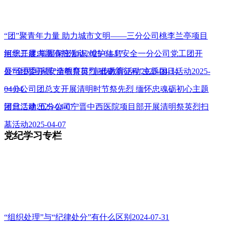
“团”聚青年力量 助力城市文明——三分公司桃李兰亭项目
组织开展志愿清扫活动2025-04-17
河北二建:掌握保密知识 维护信息安全一分公司党工团开
展“全民国家安全教育日”宣传教育活动2025-04-14
公司团委开展“清明祭英烈 砥砺新征程”主题团日活动2025-
04-04
一分公司团总支开展清明时节祭先烈 缅怀忠魂砺初心主题
团日活动2025-04-07
河北二建:五分公司宁晋中西医院项目部开展清明祭英烈扫
墓活动2025-04-07
党纪学习专栏
“组织处理”与“纪律处分”有什么区别2024-07-31