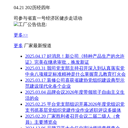
04.21 202历经四年
司参与省直一号经济区健步走话动
工厂公告信息:
更多>>
更多
厂家最新报道
2025.04.17 好消息！新公司《特​种产品生产的允许
证》完美在继承审批，换发新证
2025.03.31 我司党支部主持召开深入到认真落实党
中央八项规定标准精神是什么掌握育儿教育打火会
2025.03.17 装修公司喜获省建协党组织建设典型示
范建设现代化各个企业
2025.03.04 品牌会议2026年度带领班子自由主义生
活的会
2025.02.25 平台党支部组识开幕2026年度党组识党
支书抓基层党组织党建作业作业述职评议多媒体
2025.02.20 厂家胜利者召开会议二届二级人（會
員）主要博览会