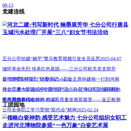
08-13
党建连线
河北二建:书写新时代 翰墨展芳华 七分公司行唐县
玉城污水处理厂开展“三八”妇女节书法活动
五分公司拍摄“躺平”警示教育视频引发全员反思2025-04-07
缅怀革命先烈 传承红色基因——三分公司机关党支部开
展“清明节 祭英烈”活动2025-04-02
公司党委副书记、纪委书记、工会主席孙建格一行到河南
分公司澧水嘉园B区项目指导“三点联创”和 职工小家建设
河北二建:“志”在心中 “愿”在行动——三分公司党团开展地
工作2025-04-01
铁志愿服务活动2025-03-05
学习贯彻双代会精神 共谋高质量发展新篇章——金正检测
工团园地
公司全体职工学习贯彻“双代会”精神2025-02-24
领略白瓷神韵 感受艺术魅力 七分公司组织女职工
走进河北博物院参观“一色万象”白瓷艺术展